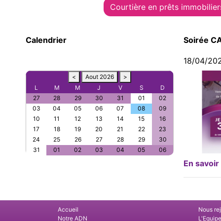
Courtière en prêts immobilier
Calendrier
Soirée C
18/04/20
<
Aout 2026
>
L
M
M
J
V
S
D
27
28
29
30
31
01
02
03
04
05
06
07
08
09
10
11
12
13
14
15
16
17
18
19
20
21
22
23
24
25
26
27
28
29
30
31
01
02
03
04
05
06
En savoir
Accueil
Nous re
Notre ADN
L'Equip