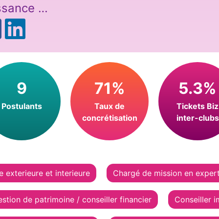
ssance …
9
71%
5.3%
Postulants
Taux de
Tickets Biz
concrétisation
inter-clubs
 exterieure et interieure
Chargé de mission en exper
stion de patrimoine / conseiller financier
Conseiller i