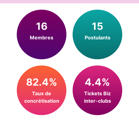
16
15
Membres
Postulants
82.4%
4.4%
Taux de
Tickets Biz
concrétisation
inter-clubs