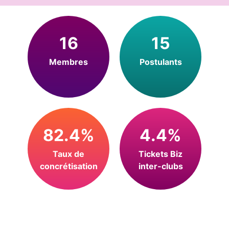
16
15
Membres
Postulants
82.4%
4.4%
Taux de
Tickets Biz
concrétisation
inter-clubs