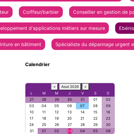
iteur
Coiffeur/barbier
Conseiller en gestion de p
eloppement d'applications métiers sur mesure
Ebénis
inture en bâtiment
Spécialiste du dépannage urgent en
Calendrier
<
Aout 2026
>
L
M
M
J
V
S
D
27
28
29
30
31
01
02
03
04
05
06
07
08
09
10
11
12
13
14
15
16
17
18
19
20
21
22
23
24
25
26
27
28
29
30
31
01
02
03
04
05
06