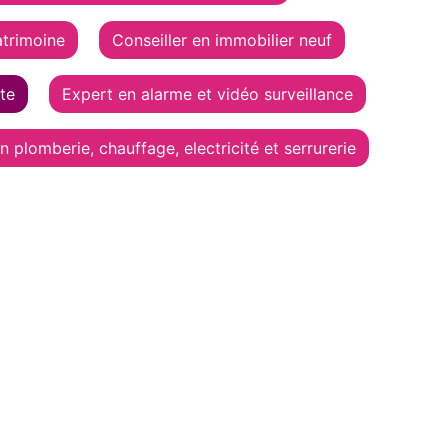
atrimoine
Conseiller en immobilier neuf
te
Expert en alarme et vidéo surveillance
 plomberie, chauffage, electricité et serrurerie