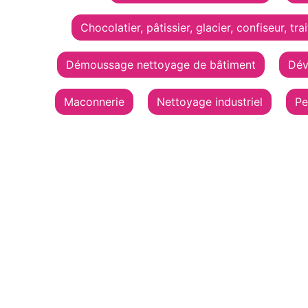
Chocolatier, pâtissier, glacier, confiseur, tra
Démoussage nettoyage de bâtiment
Dév
Maconnerie
Nettoyage industriel
Pe