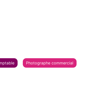
mptable
Photographe commercial