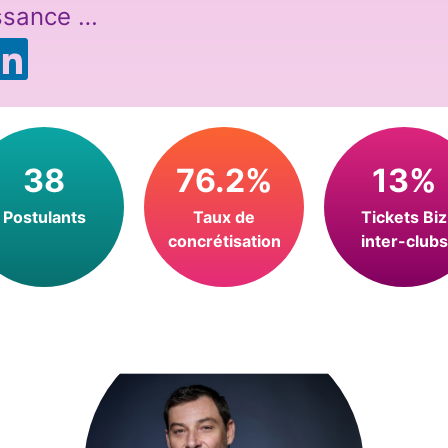
ssance …
38
76.2%
13%
Postulants
Taux de
Tickets Biz
concrétisation
inter-clubs