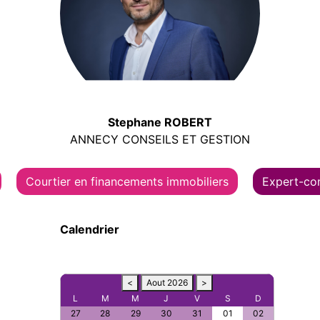
Stephane ROBERT
ANNECY CONSEILS ET GESTION
Courtier en financements immobiliers
Expert-co
Calendrier
<
Aout 2026
>
L
M
M
J
V
S
D
27
28
29
30
31
01
02