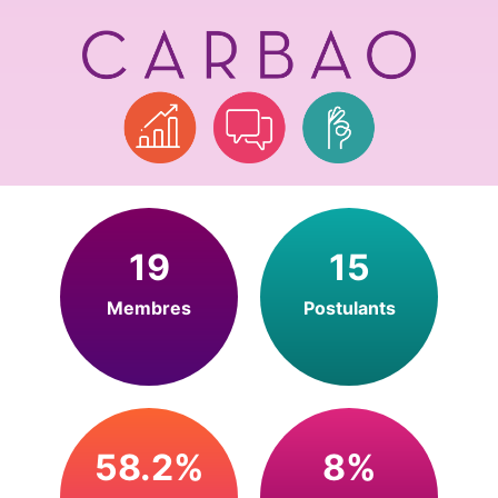
19
15
Membres
Postulants
58.2%
8%