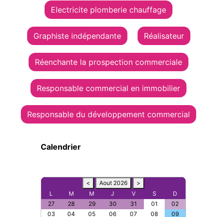
Electricite plomberie chauffage
Graphiste indépendante
Réalisateur
Réenchante la prospection commerciale
Responsable commercial en immobilier
Responsable du développement commercial
Calendrier
<
Aout 2026
>
L
M
M
J
V
S
D
27
28
29
30
31
01
02
03
04
05
06
07
08
09