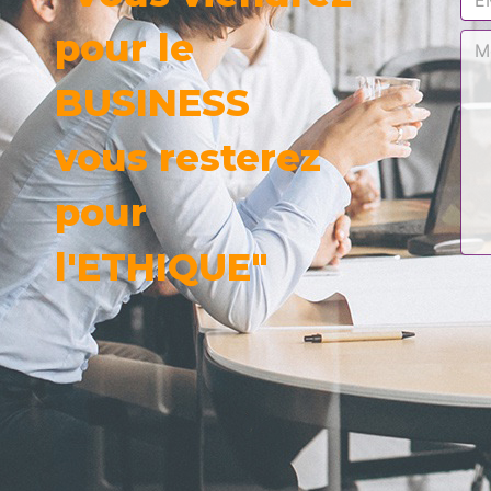
pour le
BUSINESS
vous resterez
pour
l'ETHIQUE"