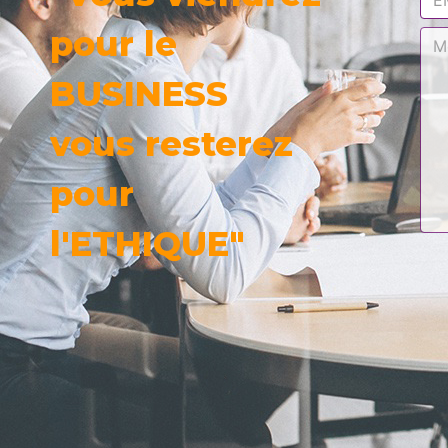
pour le
BUSINESS
vous resterez
pour
l'ETHIQUE"