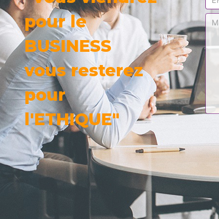
pour le
BUSINESS
vous resterez
pour
l'ETHIQUE"