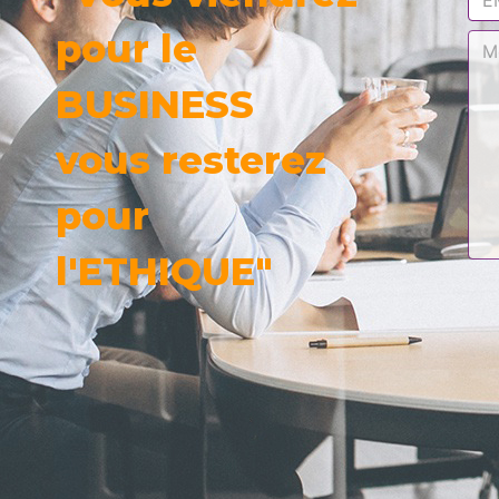
pour le
BUSINESS
vous resterez
pour
l'ETHIQUE"