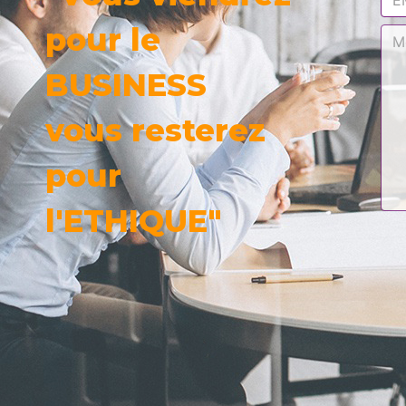
pour le
BUSINESS
vous resterez
pour
l'ETHIQUE"