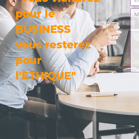
pour le
BUSINESS
vous resterez
pour
l'ETHIQUE"