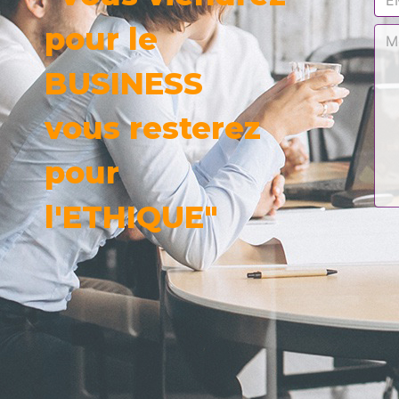
pour le
BUSINESS
vous resterez
pour
l'ETHIQUE"