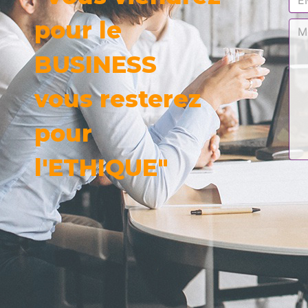
pour le
BUSINESS
vous resterez
pour
l'ETHIQUE"