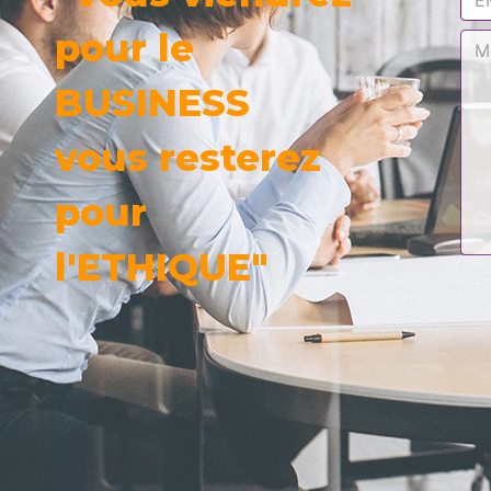
pour le
BUSINESS
vous resterez
pour
l'ETHIQUE"