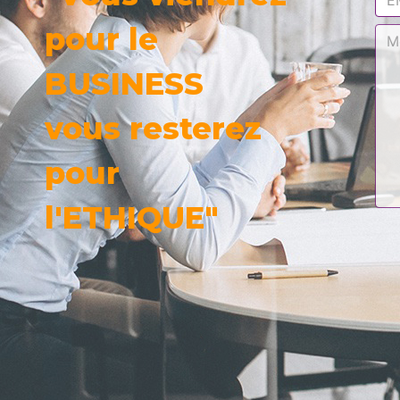
pour le
BUSINESS
vous resterez
pour
l'ETHIQUE"