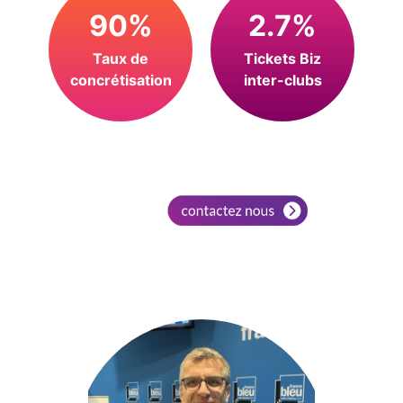
90%
2.7%
Taux de
Tickets Biz
concrétisation
inter-clubs