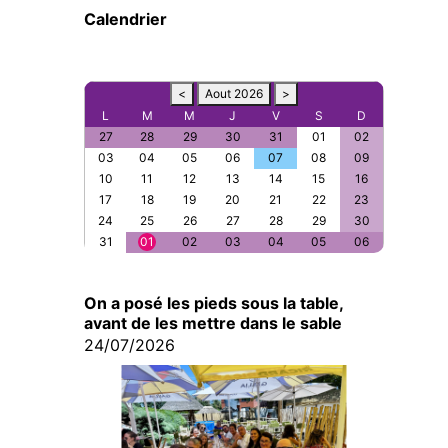
Calendrier
<
Aout 2026
>
L
M
M
J
V
S
D
27
28
29
30
31
01
02
03
04
05
06
07
08
09
10
11
12
13
14
15
16
17
18
19
20
21
22
23
24
25
26
27
28
29
30
31
01
02
03
04
05
06
On a posé les pieds sous la table,
avant de les mettre dans le sable
24/07/2026