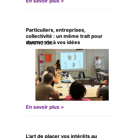
En savoir plus >
Particuliers, entreprises,
collectivité : un même trait pour
donner vie à vos idées
10/07/2026
En savoir plus >
L'art de placer vos intérêts au