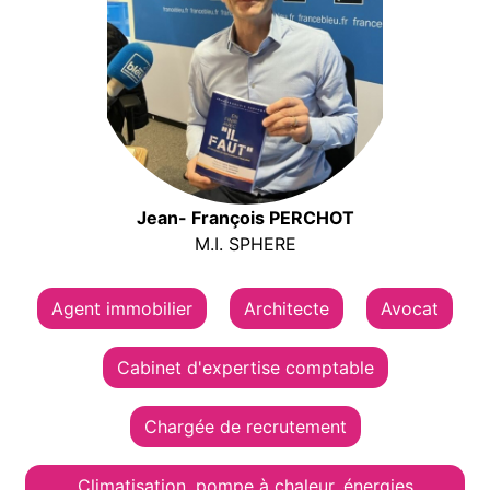
Jean- François PERCHOT
M.I. SPHERE
Agent immobilier
Architecte
Avocat
Cabinet d'expertise comptable
Chargée de recrutement
Climatisation, pompe à chaleur, énergies