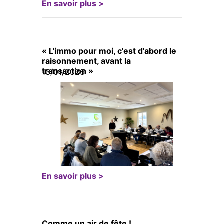
En savoir plus >
« L'immo pour moi, c'est d'abord le
raisonnement, avant la
transaction »
13/01/2026
En savoir plus >
Comme un air de fête !