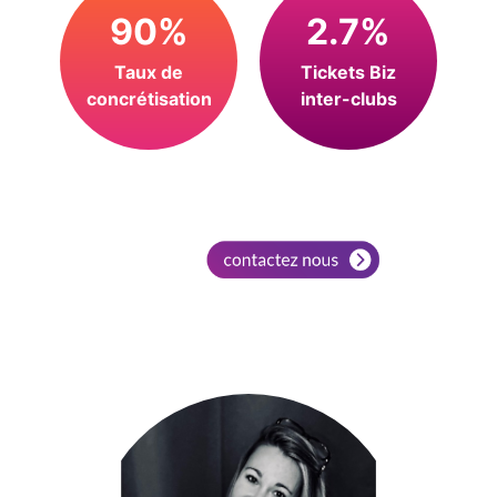
90%
2.7%
Taux de
Tickets Biz
concrétisation
inter-clubs