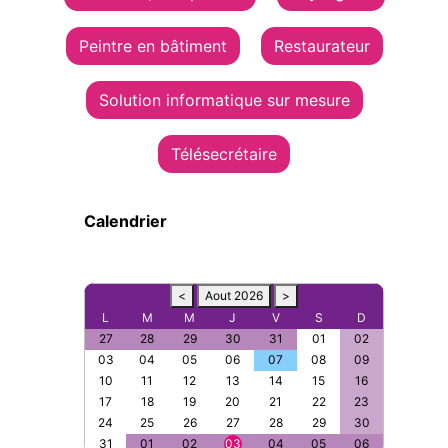
Peintre en bâtiment
Restaurateur
Solution informatique sur mesure
Télésecrétaire
Calendrier
<
Aout 2026
>
L
M
M
J
V
S
D
27
28
29
30
31
01
02
03
04
05
06
07
08
09
10
11
12
13
14
15
16
17
18
19
20
21
22
23
24
25
26
27
28
29
30
31
01
02
03
04
05
06