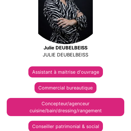
Julie DEUBELBEISS
JULIE DEUBELBEISS
Assistant à maitrise d'ouvrage
Commercial bureautique
Concepteur/agenceur
cuisine/bain/dressing/rangement
Conseiller patrimonial & social