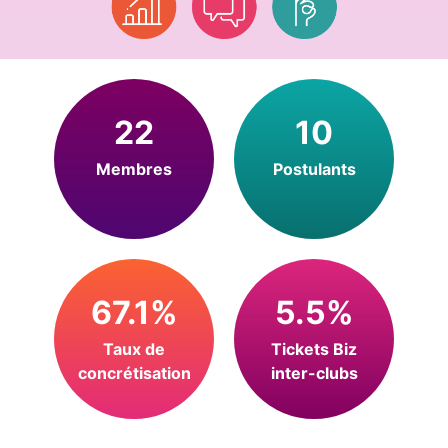
22
10
Membres
Postulants
67.1%
5.5%
Taux de
Tickets Biz
concrétisation
inter-clubs