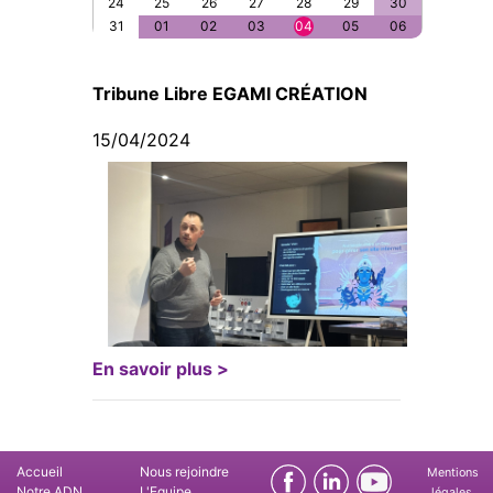
24
25
26
27
28
29
30
31
01
02
03
04
05
06
Tribune Libre EGAMI CRÉATION
15/04/2024
En savoir plus >
Accueil
Nous rejoindre
Mentions
Notre ADN
L'Equipe
légales