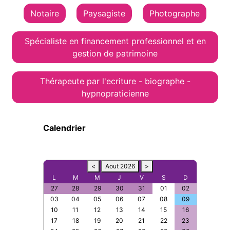
Notaire
Paysagiste
Photographe
Spécialiste en financement professionnel et en
gestion de patrimoine
Thérapeute par l'ecriture - biographe -
hypnopraticienne
Calendrier
<
Aout 2026
>
L
M
M
J
V
S
D
27
28
29
30
31
01
02
03
04
05
06
07
08
09
10
11
12
13
14
15
16
17
18
19
20
21
22
23