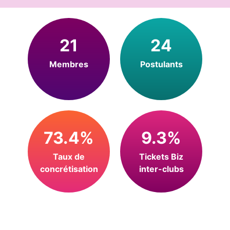
21
24
Membres
Postulants
73.4%
9.3%
Taux de
Tickets Biz
concrétisation
inter-clubs