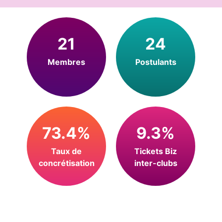
21
24
Membres
Postulants
73.4%
9.3%
Taux de
Tickets Biz
concrétisation
inter-clubs