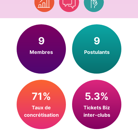
9
9
Membres
Postulants
71%
5.3%
Taux de
Tickets Biz
concrétisation
inter-clubs