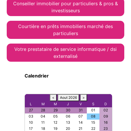
Conseiller immobilier pour particuliers & pros &
investisseurs
Courtière en prêts immobiliers marché des
particuliers
Votre prestataire de service informatique / dsi
externalisé
Calendrier
<
Aout 2026
>
L
M
M
J
V
S
D
27
28
29
30
31
01
02
03
04
05
06
07
08
09
10
11
12
13
14
15
16
17
18
19
20
21
22
23