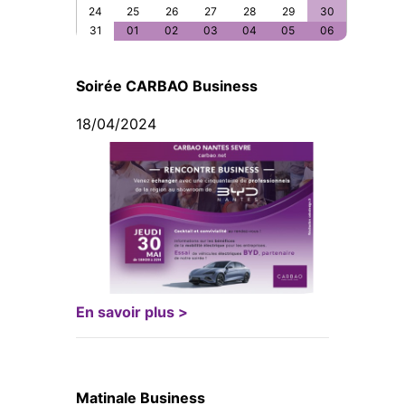
24
25
26
27
28
29
30
31
01
02
03
04
05
06
Soirée CARBAO Business
18/04/2024
En savoir plus >
Matinale Business