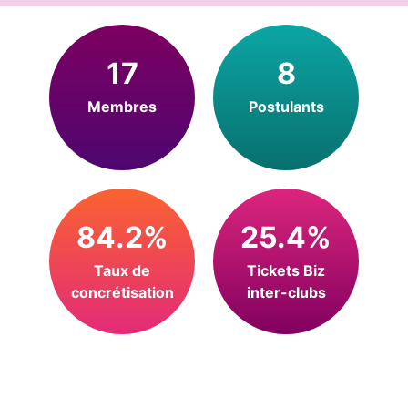
17
8
Membres
Postulants
84.2%
25.4%
Taux de
Tickets Biz
concrétisation
inter-clubs