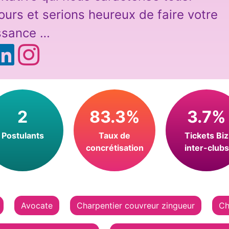
ours et serions heureux de faire votre
ssance …
2
83.3%
3.7%
Postulants
Taux de
Tickets Biz
concrétisation
inter-clubs
Avocate
Charpentier couvreur zingueur
Ch