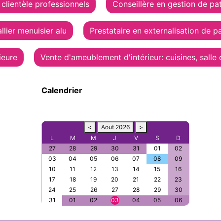
 clientèle professionnels
Conseillère en gestion de pa
llier menuisier alu
Prestataire en externalisation de p
ieure
Vente d'ameublement d'intérieur: cuisines, salle 
Calendrier
<
Aout 2026
>
L
M
M
J
V
S
D
27
28
29
30
31
01
02
03
04
05
06
07
08
09
10
11
12
13
14
15
16
17
18
19
20
21
22
23
24
25
26
27
28
29
30
31
01
02
03
04
05
06