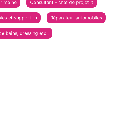
trimoine
Consultant - chef de projet it
aies et support rh
Réparateur automobiles
de bains, dressing etc..